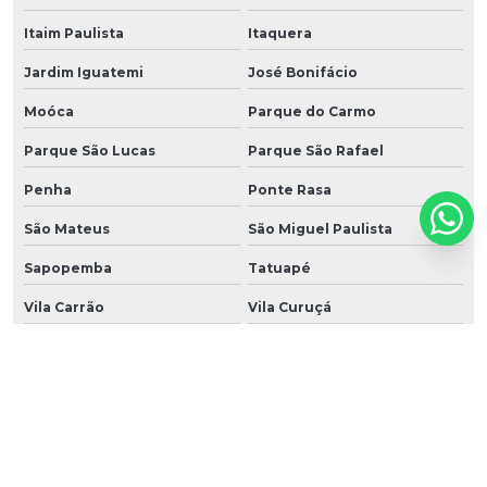
Itaim Paulista
Itaquera
Jardim Iguatemi
José Bonifácio
Moóca
Parque do Carmo
Parque São Lucas
Parque São Rafael
Penha
Ponte Rasa
São Mateus
São Miguel Paulista
Sapopemba
Tatuapé
Vila Carrão
Vila Curuçá
Vila Esperança
Vila Formosa
Vila Matilde
Vila Prudente
São Caetano do sul
São Bernardo do Campo
Santo André
Diadema