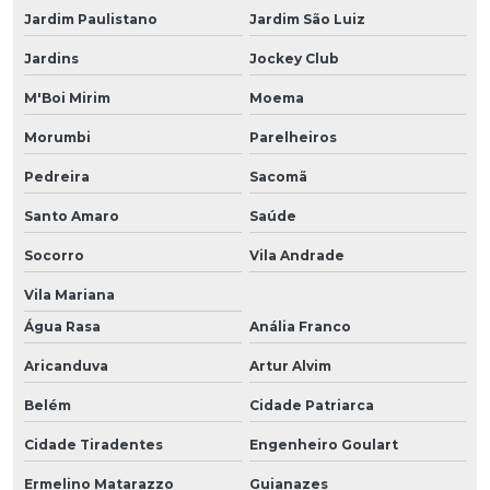
Jardim Paulistano
Jardim São Luiz
Jardins
Jockey Club
M'Boi Mirim
Moema
Morumbi
Parelheiros
Pedreira
Sacomã
Santo Amaro
Saúde
Socorro
Vila Andrade
Vila Mariana
Água Rasa
Anália Franco
Aricanduva
Artur Alvim
Belém
Cidade Patriarca
Cidade Tiradentes
Engenheiro Goulart
Ermelino Matarazzo
Guianazes