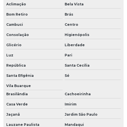
Aclimação
Bela Vista
Bom Retiro
Brás
Cambuci
Centro
Consolação
Higienópolis
Glicério
Liberdade
Luz
Pari
República
Santa Cecília
Santa Efigênia
Sé
Vila Buarque
Brasilândia
Cachoeirinha
Casa Verde
Imirim
Jaçanã
Jardim São Paulo
Lauzane Paulista
Mandaqui